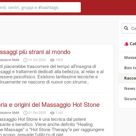
Ca
saggi più strani al mondo
Massa
dazione MsM
14 Oct 2020
1523
tti piacerebbe trascorrere del tempo all'insegna di
Bon t
aggi e trattamenti dedicati alla bellezza, al relax e al
ssere psicofisico. Esistono tantissime tecniche e
Racco
inuamente ne nascono di nuove con strume..
News
Sicur
ria e origini del Massaggio Hot Stone
dazione MsM
01 Oct 2020
1143
assaggio Hot Stone è una tecnica dal potere
ssante e benefico. Viene anche definito "Healing
e Massage" o "Hot Stone Therapy"e per raggiungere
uo scopo, prevede l'utilizzo di piet..