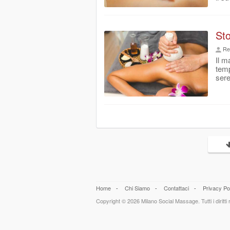
Sto
Re
Il m
temp
sere
Home
-
Chi Siamo
-
Contattaci
-
Privacy Po
Copyright © 2026 Milano Social Massage. Tutti i diritti r