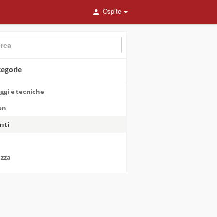
Ospite
tegorie
ggi e tecniche
on
nti
ezza