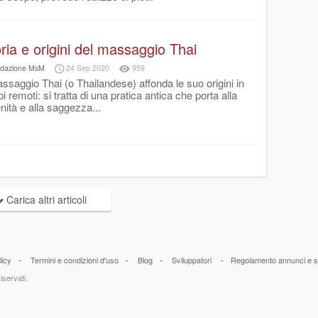
ria e origini del massaggio Thai
dazione MsM
24 Sep 2020
959
assaggio Thai (o Thailandese) affonda le suo origini in
i remoti: si tratta di una pratica antica che porta alla
nità e alla saggezza...
Carica altri articoli
licy
-
Termini e condizioni d'uso
-
Blog
-
Sviluppatori
-
Regolamento annunci e s
iservati.