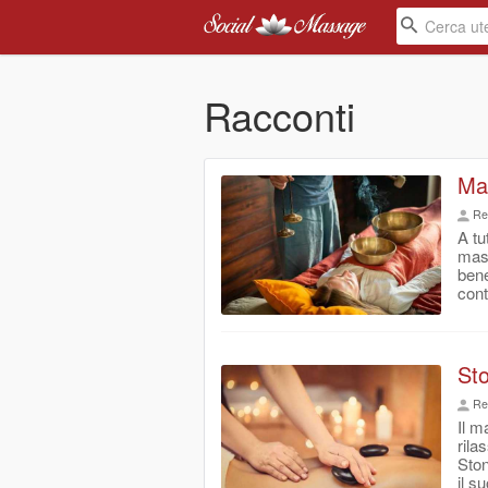
Racconti
Mas
Re
A tu
mass
bene
cont
Sto
Re
Il m
rila
Ston
il s