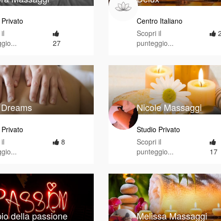
 Privato
Centro Italiano
il
Scopri il
gio...
27
punteggio...
 Dreams
Nicole Massaggi
 Privato
Studio Privato
il
8
Scopri il
gio...
punteggio...
17
io della passione
Melissa Massaggi