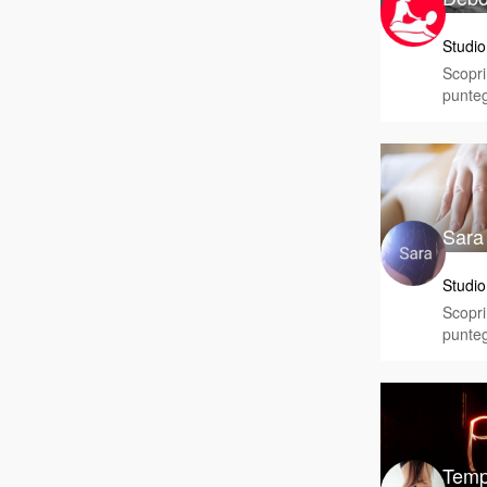
Studio
Scopri 
punteg
Sara
Studio
Scopri 
punteg
Temp