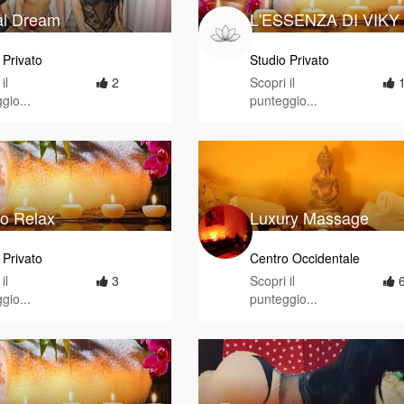
al Dream
L'ESSENZA DI VIKY
 Privato
Studio Privato
il
2
Scopri il
gio...
punteggio...
io Relax
Luxury Massage
 Privato
Centro Occidentale
il
3
Scopri il
gio...
punteggio...