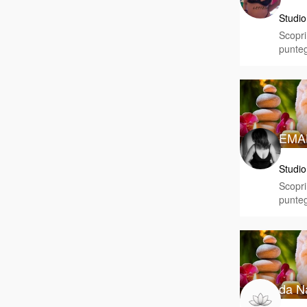
Studio
Scopri 
punteg
EMA
Studio
Scopri 
punteg
da Na