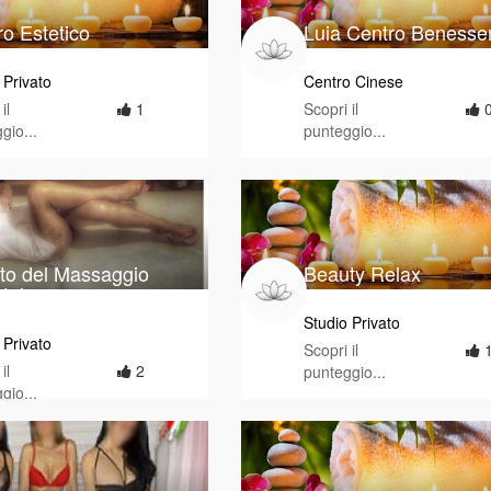
o Estetico
Luia Centro Benesse
 Privato
Centro Cinese
il
1
Scopri il
gio...
punteggio...
tto del Massaggio
Beauty Relax
tale
Studio Privato
 Privato
Scopri il
il
2
punteggio...
gio...