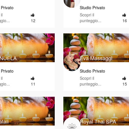
 Privato
Studio Privato
il
Scopri il
gio...
12
punteggio...
16
NUELA
Eva Massaggi
 Privato
Studio Privato
il
Scopri il
gio...
11
punteggio...
15
tali
Royal Thai SPA