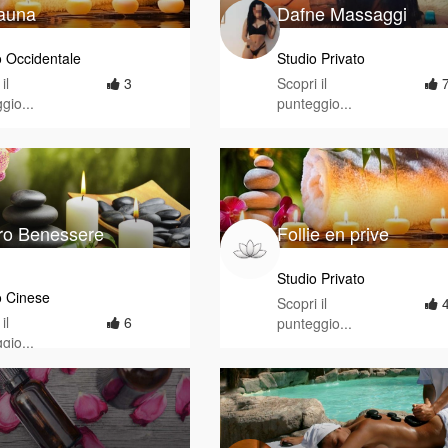
auna
Dafne Massaggi
 Occidentale
Studio Privato
il
3
Scopri il
gio...
punteggio...
ro Benessere
Follie en prive
buco
Studio Privato
o Cinese
Scopri il
il
6
punteggio...
gio...