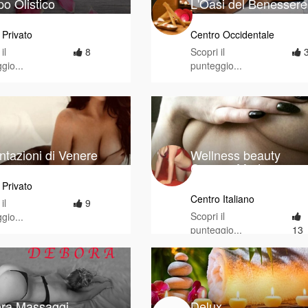
o Olistico
L'Oasi del Benessere
 Privato
Centro Occidentale
il
8
Scopri il
gio...
punteggio...
ntazioni di Venere
Wellness beauty
Cesano Maderno
 Privato
Centro Italiano
il
9
Scopri il
gio...
punteggio...
13
ra Massaggi
Delux