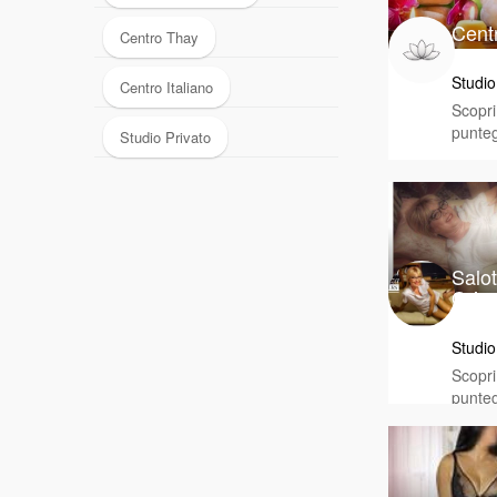
Centr
Centro Thay
Studio
Centro Italiano
Scopri 
punteg
Studio Privato
Salo
Orien
Studio
Scopri 
punteg