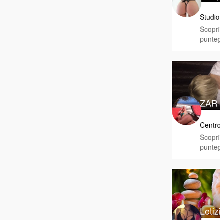
Studio
Scopri 
punteg
ZAR
Centro
Scopri 
punteg
Leti