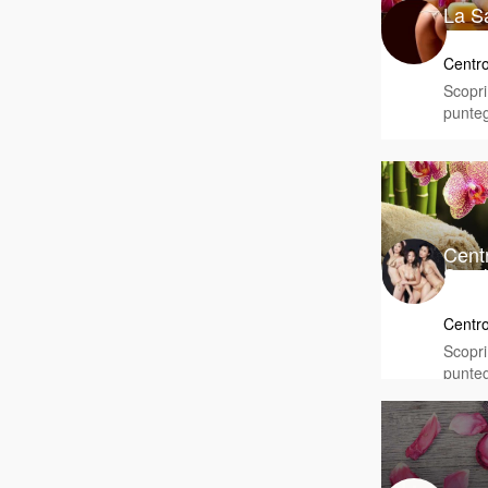
La S
Centro
Scopri 
punteg
Cent
Sam
Centr
Scopri 
punteg