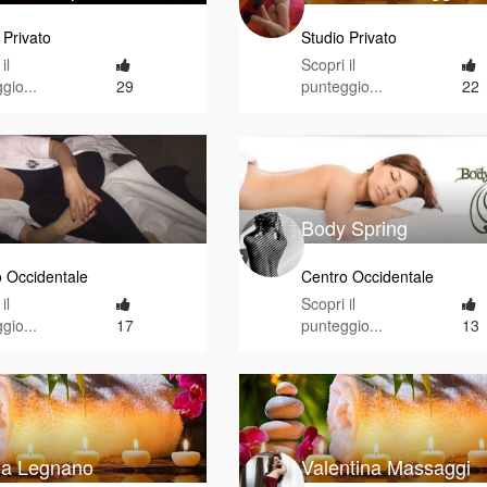
 Privato
Studio Privato
il
Scopri il
gio...
29
punteggio...
22
Body Spring
 Occidentale
Centro Occidentale
il
Scopri il
gio...
17
punteggio...
13
zia Legnano
Valentina Massaggi