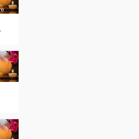
re
0
1