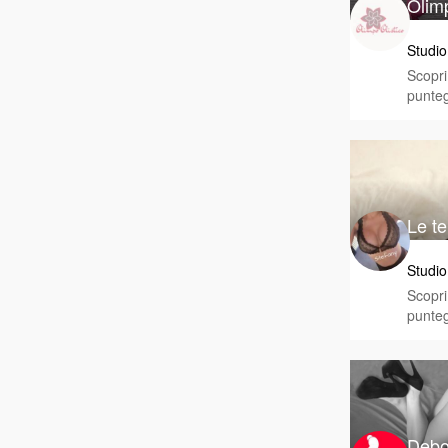
Olimp
Studio
Scopri 
punteg
Le te
Studio
Scopri 
punteg
Debo