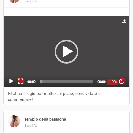
7 anni fa
Video
Player
00:00
00:00
1.00x
20
Effettua il login per metter mi piace, condividere e
commentare!
Tempio della passione
8 anni fa