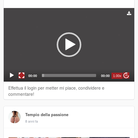
Video
Player
00:00
00:00
1.00x
20
Effettua il login per metter mi piace, condividere e
commentare!
Tempio della passione
8 anni fa