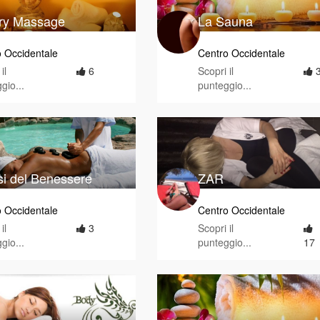
ry Massage
La Sauna
 Occidentale
Centro Occidentale
il
6
Scopri il
gio...
punteggio...
si del Benessere
ZAR
 Occidentale
Centro Occidentale
il
3
Scopri il
gio...
punteggio...
17