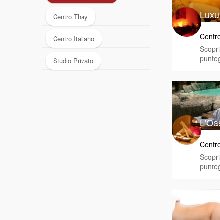
Luxu
Centro Thay
Centro
Centro Italiano
Scopri 
punteg
Studio Privato
L'Oa
Centro
Scopri 
punteg