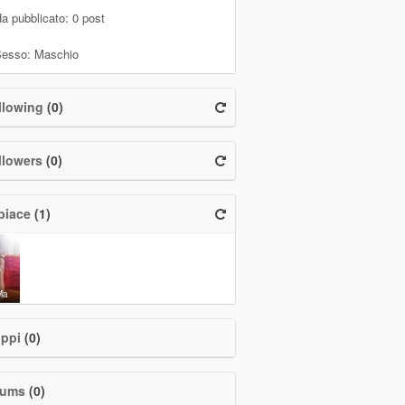
a pubblicato: 0 post
esso: Maschio
lowing
(0)
lowers
(0)
piace
(1)
Ma
ppi
(0)
bums
(0)