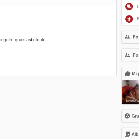
H
S
Fol
eguire qualsiasi utente
Fol
Mi 
Melissa 
Gru
Al