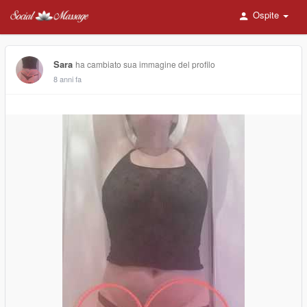
Ospite
Sara
ha cambiato sua immagine del profilo
8 anni fa