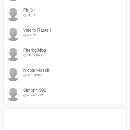
Pit_61
@Pit_61
Valerio Rastelli
@lupo79
Piterbg84bg
@Piterbg84bg
Nicola Maselli
@Nic101289
Simonr1992
@simonr1992