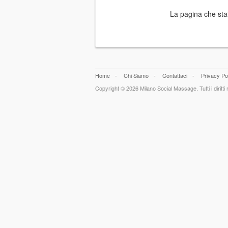
La pagina che stai
Home
-
Chi Siamo
-
Contattaci
-
Privacy Po
Copyright © 2026 Milano Social Massage. Tutti i diritti r