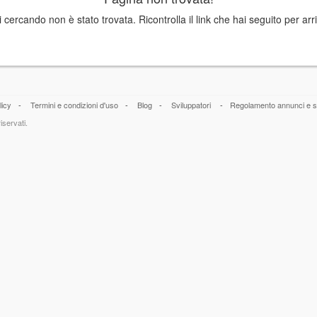
 cercando non è stato trovata. Ricontrolla il link che hai seguito per arri
licy
-
Termini e condizioni d'uso
-
Blog
-
Sviluppatori
-
Regolamento annunci e s
iservati.