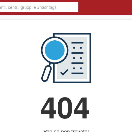
404
Pagina non trovata!